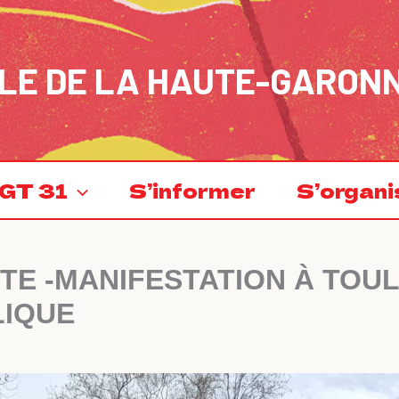
LE DE LA HAUTE-GARON
GT 31
S’informer
S’organi
TE -MANIFESTATION À TOU
LIQUE