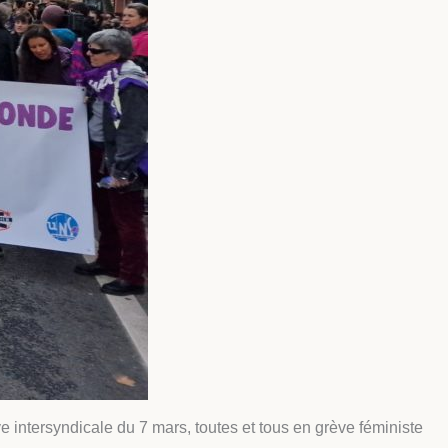
e intersyndicale du 7 mars, toutes et tous en grève féministe