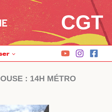
CGT
NE
ser
LOUSE : 14H MÉTRO