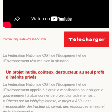
Télécharger
Communique-de-Presse-V12ter
La Fédération Nationale CGT de l’Équipement et de
l’Environnement résume bien la situation :
Un projet inutile, coûteux, destructeur, au seul profit
d’intérêts privés
La Fédération Nationale CGT de l’Équipement et de
l’Environnement appelle à élargir la mobilisation pour obliger le
gouvernement à abandonner ce projet d’un autre temps :
«
Obtenu par un lobbying intense, le projet « A69 » est
irresponsable, destructeur du climat, des ressources en eau et
de la biodiversité
».