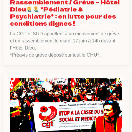
Rassemblement / Grève – Hôtel
Dieu
*Pédiatrie &
Psychiatrie* : en lutte pour des
conditions dignes !
La CGT et SUD appellent à un mouvement de grève
et un rassemblement le mardi 17 juin à 14h devant
l’Hôtel Dieu.
*Préavis de grève déposé sur tout le CHU* .