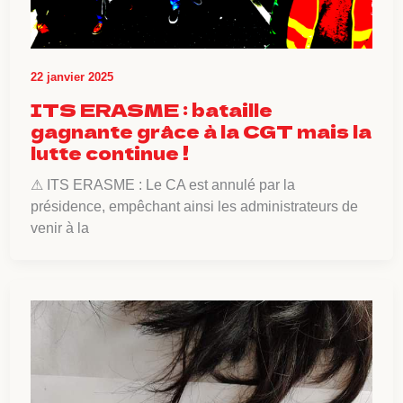
22 janvier 2025
ITS ERASME : bataille
gagnante grâce à la CGT mais la
lutte continue !
⚠ ITS ERASME : Le CA est annulé par la
présidence, empêchant ainsi les administrateurs de
venir à la