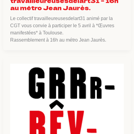
travailleureusesdelart31 – 16h
au métro Jean Jaurès.
Le collectif travailleureusesdelart31 animé par la
CGT vous convie à participer le 5 avril à *Œuvres
manifestées* à Toulouse.
Rassemblement à 16h au métro Jean Jaurès.