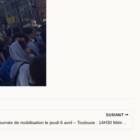
SUIVANT
Prochaine journée de mobilisation le jeudi 6 avril – Toulouse : 14H30 Métro Jean Jaurès – Muret : 15H Allées Niel – Labège : 9H30 Urssaf rue Pierre et marie Curie – Saint Gaudens : 15h Jean-Jaures