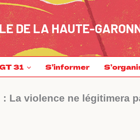
LE DE LA HAUTE-GARON
GT 31
S’informer
S’organi
 : La violence ne légitimera