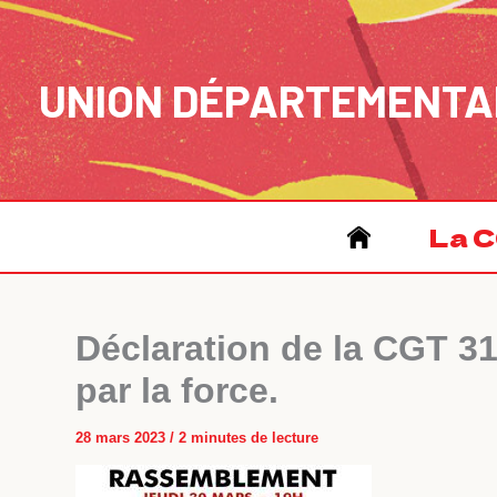
Aller
au
contenu
UNION DÉPARTEMENTA
La C
Déclaration de la CGT 31
par la force.
28 mars 2023
/
2 minutes de lecture