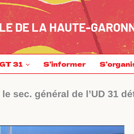
LE DE LA HAUTE-GARON
GT 31
S’informer
S’organi
 le sec. général de l’UD 31 dé