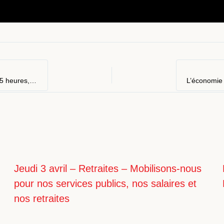
Le 23 Mars , il faut une marée humaine dans la rue : Toulouse, 15 heures, Saint Cyprien – Muret, 15 heures, allées Niel – Saint- Gaudens, Saint- Gaudens, 14 heures place Pégot
Jeudi 3 avril – Retraites – Mobilisons-nous
pour nos services publics, nos salaires et
nos retraites