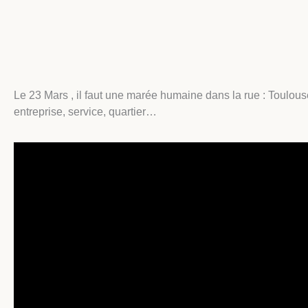
Le 23 Mars , il faut une marée humaine dans la rue : Toulouse
entreprise, service, quartier…