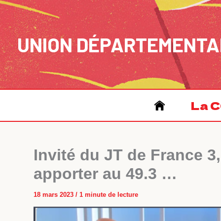
Aller
au
contenu
UNION DÉPARTEMENTA
La C
Invité du JT de France 3,
apporter au 49.3 …
18 mars 2023
/
1 minute de lecture