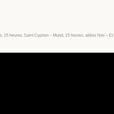
, 15 heures, Saint Cyprien – Muret, 15 heures, allées Niel – Et