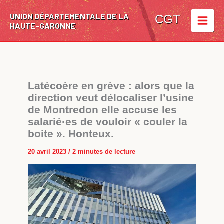
Aller
UNION DÉPARTEMENTALE DE LA
au
CGT
HAUTE-GARONNE
contenu
Latécoère en grève : alors que la
direction veut délocaliser l’usine
de Montredon elle accuse les
salarié·es de vouloir « couler la
boite ». Honteux.
20 avril 2023
/
2 minutes de lecture