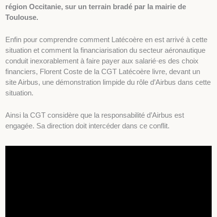
région Occitanie, sur un terrain bradé par la mairie de
Toulouse.
Enfin pour comprendre comment Latécoère en est arrivé à cette
situation et comment la financiarisation du secteur aéronautique
conduit inexorablement à faire payer aux salarié·es des choix
financiers, Florent Coste de la CGT Latécoère livre, devant un
site Airbus, une démonstration limpide du rôle d’Airbus dans cette
situation.
Ainsi la CGT considère que la responsabilité d’Airbus est
engagée. Sa direction doit intercéder dans ce conflit.