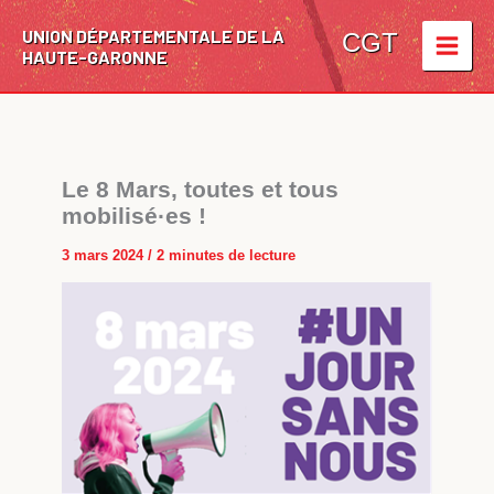
Aller
UNION DÉPARTEMENTALE DE LA
au
CGT
HAUTE-GARONNE
contenu
Le 8 Mars, toutes et tous
mobilisé·es !
3 mars 2024
/
2 minutes de lecture