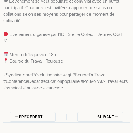
🍽 L’événement se veut populaire et convivial avec un buffet
participatif. Chacun·e est invité·e à apporter boissons ou
collations selon ses moyens pour partager ce moment de
solidarité.
Événement organisé par l’IDHS et le Collectif Jeunes CGT
31.
Mercredi 15 janvier, 18h
Bourse du Travail, Toulouse
#SyndicalismeRévolutionnaire #cgt #BourseDuTravail
#ConférenceDébat #éducationpopulaire #PouvoirAuxTravailleurs
#syndicat #toulouse #jeunesse
PRÉCÉDENT
SUIVANT