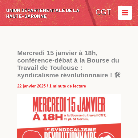
Aller
UNION DÉPARTEMENTALE DE LA
au
CGT
HAUTE-GARONNE
contenu
Mercredi 15 janvier à 18h,
conférence-débat à la Bourse du
Travail de Toulouse :
syndicalisme révolutionnaire ! 🛠
22 janvier 2025
/
1 minute de lecture