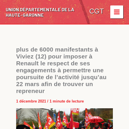
Aller
UNION DÉPARTEMENTALE DE LA
au
CGT
HAUTE-GARONNE
contenu
plus de 6000 manifestants à
Viviez (12) pour imposer à
Renault le respect de ses
engagements à permettre une
poursuite de l’activité jusqu’au
22 mars afin de trouver un
repreneur
1 décembre 2021
/
1 minute de lecture