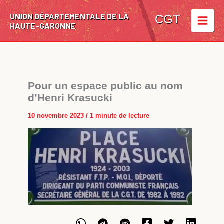
Aller
UNION DÉPARTEMENTALE DE LA
au
CGT
HAUTE-GARONNE
contenu
Pour un espace public au nom
d’Henri Krasucki
10 novembre 2023
/
1 minute de lecture