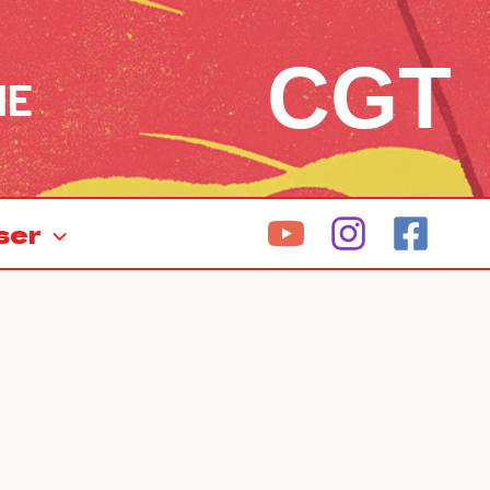
CGT
NE
ser