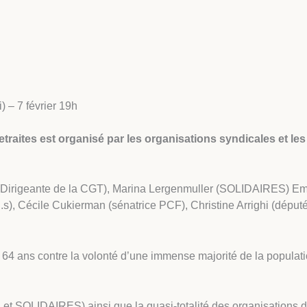
 – 7 février 19h
etraites est organisé par les organisations syndicales et les 
i (Dirigeante de la CGT), Marina Lergenmuller (SOLIDAIRES) Emi
.s), Cécile Cukierman (sénatrice PCF), Christine Arrighi (dépu
 64 ans contre la volonté d’une immense majorité de la populati
 et SOLIDAIRES) ainsi que la quasi-totalité des organisations