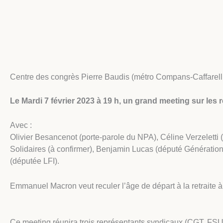
Centre des congrès Pierre Baudis (métro Compans-Caffarelli)
Le Mardi 7 février 2023 à 19 h, un grand meeting sur les r
Avec :
Olivier Besancenot (porte-parole du NPA), Céline Verzelett
Solidaires (à confirmer), Benjamin Lucas (député Génération
(députée LFI).
Emmanuel Macron veut reculer l’âge de départ à la retraite à
Ce meeting réunira trois représentants syndicaux (CGT, FSU