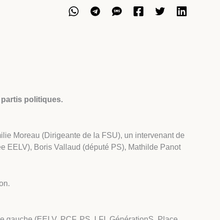
partis politiques.
lie Moreau (Dirigeante de la FSU), un intervenant de
tée EELV), Boris Vallaud (député PS), Mathilde Panot
on.
 de gauche (EELV, PCF, PS, LFI, GénérationS, Place