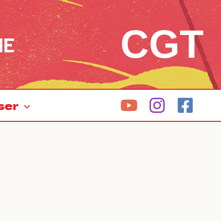
CGT
NE
ser