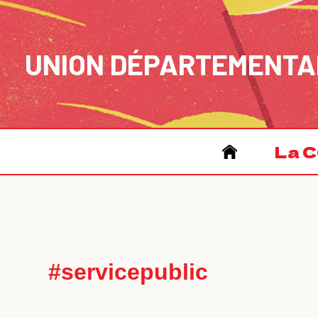
Aller
au
contenu
UNION DÉPARTEMENTA
La C
#servicepublic