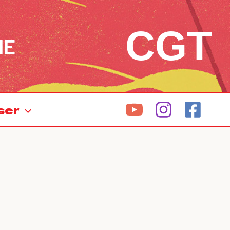
CGT
NE
ser