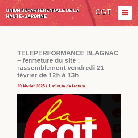
Aller
UNION DÉPARTEMENTALE DE LA
au
CGT
HAUTE-GARONNE
contenu
TELEPERFORMANCE BLAGNAC
– fermeture du site :
rassemblement vendredi 21
février de 12h à 13h
20 février 2025
/
1 minute de lecture