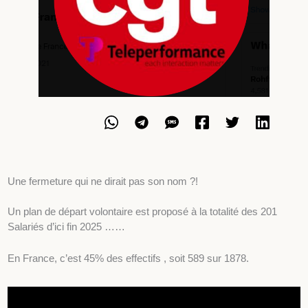
Une fermeture qui ne dirait pas son nom ?!
Un plan de départ volontaire est proposé à la totalité des 201
Salariés d’ici fin 2025 ……
En France, c’est 45% des effectifs , soit 589 sur 1878.