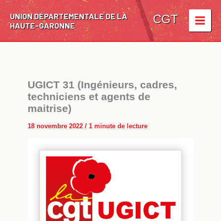
Aller
UNION DÉPARTEMENTALE DE LA
au
CGT
HAUTE-GARONNE
contenu
UGICT 31 (Ingénieurs, cadres,
techniciens et agents de
maitrise)
18 novembre 2022
/
1 minute de lecture