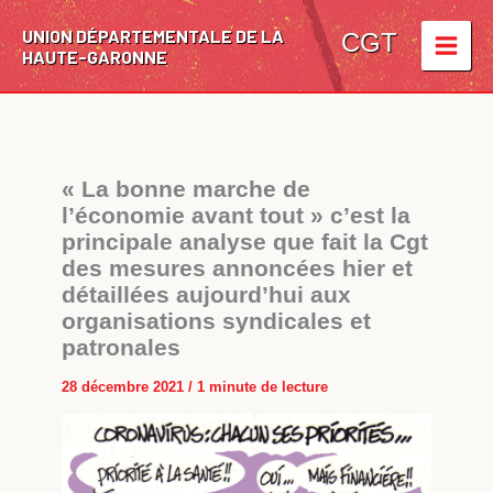
Aller
UNION DÉPARTEMENTALE DE LA
au
CGT
HAUTE-GARONNE
contenu
« La bonne marche de
l’économie avant tout » c’est la
principale analyse que fait la Cgt
des mesures annoncées hier et
détaillées aujourd’hui aux
organisations syndicales et
patronales
28 décembre 2021
/
1 minute de lecture