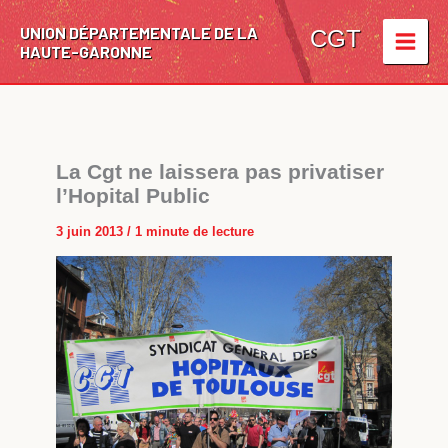
Aller
UNION DÉPARTEMENTALE DE LA
au
CGT
HAUTE-GARONNE
contenu
La Cgt ne laissera pas privatiser
l’Hopital Public
3 juin 2013
/
1 minute de lecture