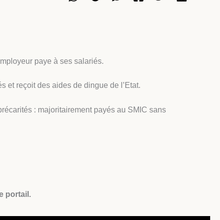
employeur paye à ses salariés.
s et reçoit des aides de dingue de l’Etat.
rs précarités : majoritairement payés au SMIC sans
 portail.