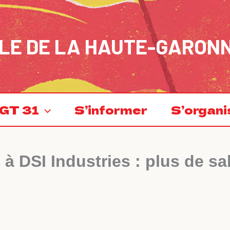
LE DE LA HAUTE-GARON
GT 31
S’informer
S’organi
SI Industries : plus de sal