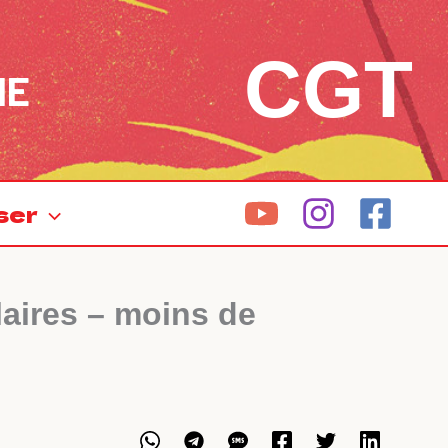
CGT
NE
ser
aires – moins de