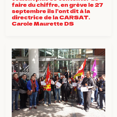
faire du chiffre, en grève le 27
septembre ils l’ont dit à la
directrice de la CARSAT.
Carole Maurette DS