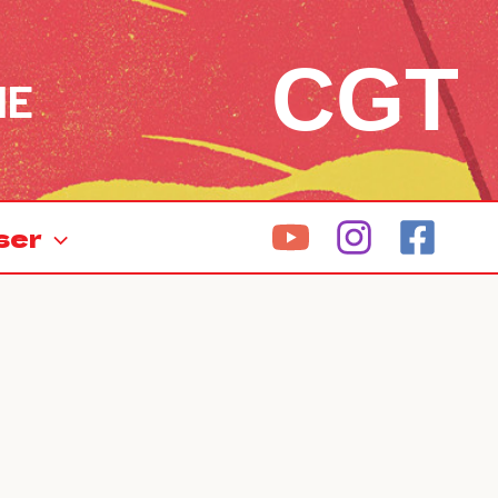
CGT
NE
ser